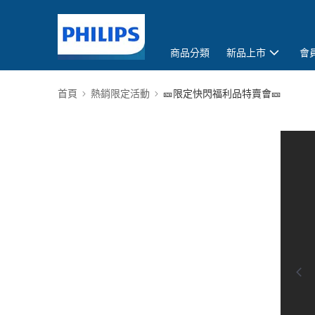
商品分類
新品上市
會
首頁
熱銷限定活動
🎫限定快閃福利品特賣會🎫