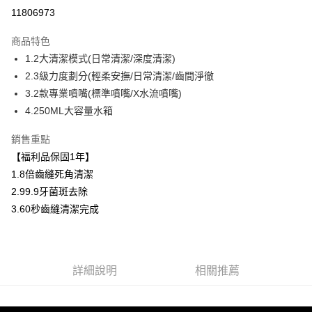
信用卡分期付款
11806973
3 期 0 利率 每期
NT$767
21家銀行
商品特色
6 期 0 利率 每期
NT$383
21家銀行
合作金庫商業銀行
第一商業銀行
1.2大清潔模式(日常清潔/深度清潔)
華南商業銀行
彰化商業銀行
12 期 0 利率 每期
NT$191
21家銀行
合作金庫商業銀行
第一商業銀行
2.3級力度劃分(輕柔安撫/日常清潔/齒間淨徹
上海商業儲蓄銀行
台北富邦商業銀行
華南商業銀行
彰化商業銀行
合作金庫商業銀行
第一商業銀行
超商取貨付款
國泰世華商業銀行
兆豐國際商業銀行
3.2款專業噴嘴(標準噴嘴/X水流噴嘴)
上海商業儲蓄銀行
台北富邦商業銀行
華南商業銀行
彰化商業銀行
臺灣中小企業銀行
台中商業銀行
4.250ML大容量水箱
國泰世華商業銀行
兆豐國際商業銀行
LINE Pay
上海商業儲蓄銀行
台北富邦商業銀行
匯豐（台灣）商業銀行
華泰商業銀行
臺灣中小企業銀行
台中商業銀行
國泰世華商業銀行
兆豐國際商業銀行
聯邦商業銀行
遠東國際商業銀行
銷售重點
匯豐（台灣）商業銀行
華泰商業銀行
Apple Pay
臺灣中小企業銀行
台中商業銀行
元大商業銀行
永豐商業銀行
【福利品保固1年】
聯邦商業銀行
遠東國際商業銀行
匯豐（台灣）商業銀行
華泰商業銀行
玉山商業銀行
星展（台灣）商業銀行
街口支付
元大商業銀行
永豐商業銀行
1.8倍齒縫死角清潔
聯邦商業銀行
遠東國際商業銀行
台新國際商業銀行
中國信託商業銀行
玉山商業銀行
星展（台灣）商業銀行
2.99.9牙菌斑去除
元大商業銀行
永豐商業銀行
台灣樂天信用卡公司
悠遊付
台新國際商業銀行
中國信託商業銀行
玉山商業銀行
星展（台灣）商業銀行
3.60秒齒縫清潔完成
台灣樂天信用卡公司
台新國際商業銀行
中國信託商業銀行
Google Pay
台灣樂天信用卡公司
大哥付你分期
相關說明
詳細說明
相關推薦
【大哥付你分期使用說明】
ATM付款
1.本服務由台灣大哥大提供，台灣大哥大用戶可立即使用無須另外申請。
2.付款方式選擇「大哥付你分期」，訂單成立後會自動跳轉到大哥付的交易