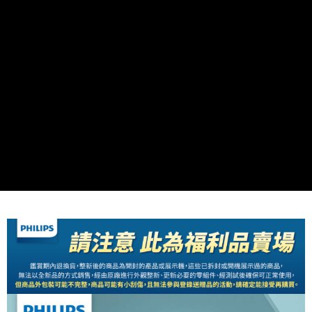
流程，驗證手機門號後，選擇欲分期的期數、繳款截止日，確認付款後即完
運送方式
成交易。
3.實際核准額度、可分期數及費用金額請依後續交易確認頁面所載為準。
全家取貨付款
4.訂單成立30分鐘內，如未前往確認交易或遇審核未通過，訂單將自動取
免運費
消。如遇「轉專審核」未通過狀況，表示未達大哥付你分期系統評分，恕無
法說明評估內容。
付款後全家取貨
【繳款方式說明】
1.分期款項不併入電信帳單，「大哥付你分期」於每月結算日後寄送繳費提
免運費
醒簡訊。
2.透過簡訊連結打開帳單後，可選擇「超商條碼／台灣大直營門市／銀行轉
萊爾富取貨付款
帳／街口支付／iPASS MONEY」等通路繳費。
每筆NT$80，滿NT$500(含以上)免運費
【注意事項】
付款後萊爾富取貨
1.本服務係由「台灣大哥大股份有限公司」（以下簡稱本公司）所提供，讓
用戶於交易時，得透過本服務購買商品或服務，並由商店將買賣／分期付款
每筆NT$80，滿NT$500(含以上)免運費
買賣價金債權讓與本公司後，依約使用本公司帳單繳交帳款。
2.基於同意付款使用「大哥付你分期」之契約關係目的，商店將以您的個人
7-11取貨付款
資料（包含姓名、電話或地址）提供予台灣大哥大進項蒐集、處理及利用，
由本公司與您本人進行分期帳單所需資料之確認、核對及更正。
每筆NT$80，滿NT$500(含以上)免運費
3.完整用戶服務條款，請詳閱以下連結：
https://oppay.tw/userRule
付款後7-11取貨
每筆NT$80，滿NT$500(含以上)免運費
宅配