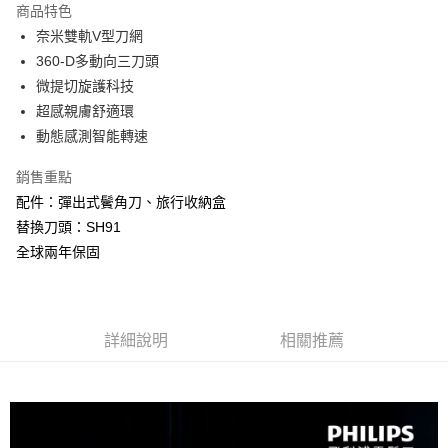
商品特色
6 期 0 利率 每期
NT$1,648
21家銀行
合作金庫商業銀行
第一商業銀行
奈米雙軌V型刀網
華南商業銀行
彰化商業銀行
12 期 0 利率 每期
NT$824
21家銀行
合作金庫商業銀行
第一商業銀行
360-D多動向三刀頭
上海商業儲蓄銀行
台北富邦商業銀行
華南商業銀行
彰化商業銀行
合作金庫商業銀行
第一商業銀行
超商取貨付款
國泰世華商業銀行
兆豐國際商業銀行
微提切旋護科技
上海商業儲蓄銀行
台北富邦商業銀行
華南商業銀行
彰化商業銀行
臺灣中小企業銀行
台中商業銀行
超感親膚舒適環
國泰世華商業銀行
兆豐國際商業銀行
LINE Pay
上海商業儲蓄銀行
台北富邦商業銀行
匯豐（台灣）商業銀行
華泰商業銀行
臺灣中小企業銀行
台中商業銀行
動態感測智能轉速
國泰世華商業銀行
兆豐國際商業銀行
聯邦商業銀行
遠東國際商業銀行
匯豐（台灣）商業銀行
華泰商業銀行
Apple Pay
臺灣中小企業銀行
台中商業銀行
元大商業銀行
永豐商業銀行
銷售重點
聯邦商業銀行
遠東國際商業銀行
匯豐（台灣）商業銀行
華泰商業銀行
玉山商業銀行
星展（台灣）商業銀行
街口支付
元大商業銀行
永豐商業銀行
配件：彈出式鬢角刀、旅行收納盒
聯邦商業銀行
遠東國際商業銀行
台新國際商業銀行
中國信託商業銀行
玉山商業銀行
星展（台灣）商業銀行
替換刀頭：SH91
元大商業銀行
永豐商業銀行
台灣樂天信用卡公司
悠遊付
台新國際商業銀行
中國信託商業銀行
玉山商業銀行
星展（台灣）商業銀行
全球兩年保固
台灣樂天信用卡公司
台新國際商業銀行
中國信託商業銀行
Google Pay
台灣樂天信用卡公司
大哥付你分期
相關說明
詳細說明
相關推薦
【大哥付你分期使用說明】
ATM付款
1.本服務由台灣大哥大提供，台灣大哥大用戶可立即使用無須另外申請。
2.付款方式選擇「大哥付你分期」，訂單成立後會自動跳轉到大哥付的交易
流程，驗證手機門號後，選擇欲分期的期數、繳款截止日，確認付款後即完
運送方式
成交易。
3.實際核准額度、可分期數及費用金額請依後續交易確認頁面所載為準。