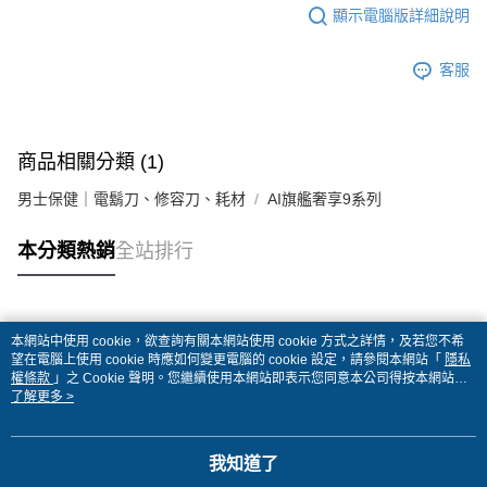
顯示電腦版詳細說明
客服
商品相關分類 (1)
男士保健｜電鬍刀、修容刀、耗材
AI旗艦奢享9系列
本分類熱銷
全站排行
熱門標籤
本網站中使用 cookie，欲查詢有關本網站使用 cookie 方式之詳情，及若您不希
望在電腦上使用 cookie 時應如何變更電腦的 cookie 設定，請參閱本網站「
隱私
權條款
」之 Cookie 聲明。您繼續使用本網站即表示您同意本公司得按本網站使
用條款之 Cookie 聲明使用 cookie。
了解更多 >
我知道了