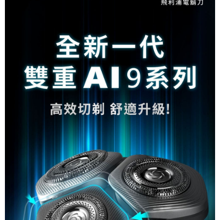
全家取貨付款
4.訂單成立30分鐘內，如未前往確認交易或遇審核未通過，訂單將自動取
免運費
消。如遇「轉專審核」未通過狀況，表示未達大哥付你分期系統評分，恕無
法說明評估內容。
付款後全家取貨
【繳款方式說明】
1.分期款項不併入電信帳單，「大哥付你分期」於每月結算日後寄送繳費提
免運費
醒簡訊。
2.透過簡訊連結打開帳單後，可選擇「超商條碼／台灣大直營門市／銀行轉
萊爾富取貨付款
帳／街口支付／iPASS MONEY」等通路繳費。
每筆NT$80，滿NT$500(含以上)免運費
【注意事項】
付款後萊爾富取貨
1.本服務係由「台灣大哥大股份有限公司」（以下簡稱本公司）所提供，讓
用戶於交易時，得透過本服務購買商品或服務，並由商店將買賣／分期付款
每筆NT$80，滿NT$500(含以上)免運費
買賣價金債權讓與本公司後，依約使用本公司帳單繳交帳款。
2.基於同意付款使用「大哥付你分期」之契約關係目的，商店將以您的個人
7-11取貨付款
資料（包含姓名、電話或地址）提供予台灣大哥大進項蒐集、處理及利用，
由本公司與您本人進行分期帳單所需資料之確認、核對及更正。
每筆NT$80，滿NT$500(含以上)免運費
3.完整用戶服務條款，請詳閱以下連結：
https://oppay.tw/userRule
付款後7-11取貨
每筆NT$80，滿NT$500(含以上)免運費
宅配
每筆NT$80，滿NT$500(含以上)免運費